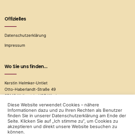
Offizielles
Datenschutzerklärung
Impressum
Wo Sie uns finden…
Kerstin Helmker-Untiet
Otto-Haberlandt-Straße 49
37445 Walkentried/OT Wieda
Diese Website verwendet Cookies – nähere
Telefon: 05586/9625091
Informationen dazu und zu Ihren Rechten als Benutzer
Mobil: 01516/2771318
finden Sie in unserer Datenschutzerklärung am Ende der
Seite. Klicken Sie auf „Ich stimme zu“, um Cookies zu
akzeptieren und direkt unsere Website besuchen zu
können.