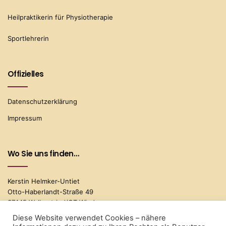
Heilpraktikerin für Physiotherapie
Sportlehrerin
Offizielles
Datenschutzerklärung
Impressum
Wo Sie uns finden…
Kerstin Helmker-Untiet
Otto-Haberlandt-Straße 49
37445 Walkentried/OT Wieda
Diese Website verwendet Cookies – nähere
Telefon: 05586/9625091